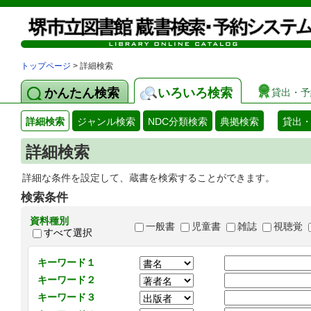
トップページ
> 詳細検索
かんたん検索
いろいろ検索
貸出・予
詳細検索
ジャンル検索
NDC分類検索
典拠検索
貸出
詳細検索
詳細な条件を設定して、蔵書を検索することができます。
検索条件
資料種別
一般書
児童書
雑誌
視聴覚
すべて選択
キーワード１
キーワード２
キーワード３