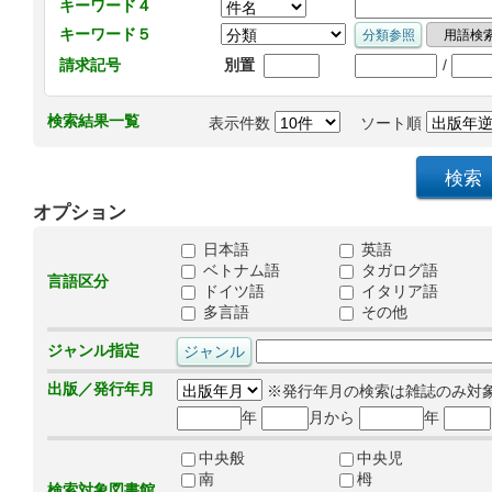
キーワード４
キーワード５
/
請求記号
別置
検索結果一覧
表示件数
ソート順
オプション
日本語
英語
ベトナム語
タガログ語
言語区分
ドイツ語
イタリア語
多言語
その他
ジャンル指定
出版／発行年月
※発行年月の検索は雑誌のみ対
年
月から
年
中央般
中央児
南
栂
検索対象図書館