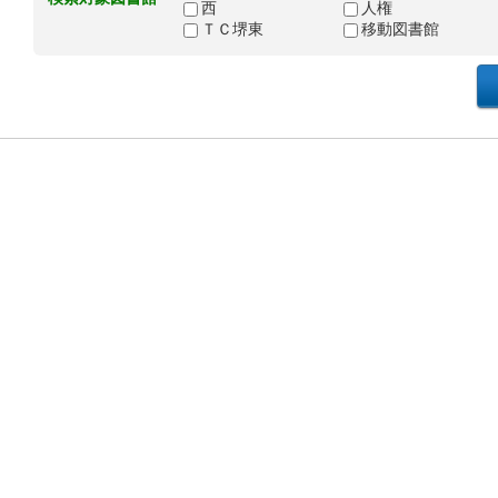
西
人権
ＴＣ堺東
移動図書館