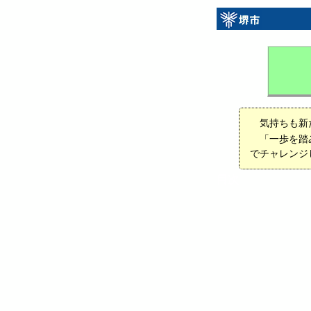
気持ちも新
「一歩を踏
でチャレンジ
目次