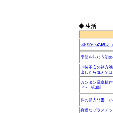
◆
生活
60代からの防災百
季節を味わう初め
老後不安の処方箋
出したら読んでほ
カンタン電卓操作
ド> 第3版
株の超入門書 い
身近なプラスチッ