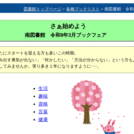
図書館トップページ
各種ブックリスト
南図書館 令和
さぁ始めよう
南図書館 令和8年3月ブックフェア
たにスタートを迎える方も多いこの時期。
み出す勇気が出ない」「何かしたい」「方法が分からない」という方も
してみませんか。実り多き１年になりますように･･･。
生活
趣味
資格
言葉
健康