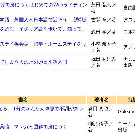
だけで身につくはじめてのWebライティン
芝田 弘美／
自由
著
本語 外国人と日本語で話そう 増補版
吉開 章／著
アス
を読む イタリア語を歩いて、知って、
森田 学／著
白水
ステイ英会話 留学・ホームステイをリ
小林 奈々子
アス
／著
堀田 あけみ
ナカ
てしまう人のための日本語入門
／著
出版
書名
著者名
出
なる! 1分のかんたん体操で不調がスッ
塚田 真也／
Gakken
著
柳沢 侑子／
ユーキ
薬膳 マンガと図解で身につく
著
出版