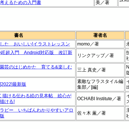
考えるための入門書
美／著
書名
著者名
した おいしい!イラストレッスン
momo／著
NE超入門 Android対応版 改訂新
リンクアップ／著
園芸のはじめかた 育てる&楽しむ
三上 真史／著
素敵なフラスタイル編
2022]最新版
集部／[編]
く描ける伝わる絵の見本帖 絵心が
OCHABI Institute／著
描ける!
ラピー いちばんわかりやすいアロ
佐々木 薫／著
版