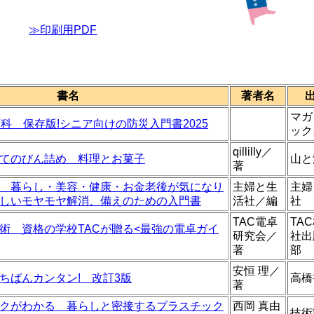
≫印刷用PDF
書名
著者名
マガ
科 保存版!シニア向けの防災入門書2025
ック
qillilly／
てのびん詰め 料理とお菓子
山と
著
 暮らし・美容・健康・お金老後が気になり
主婦と生
主婦
しいモヤモヤ解消、備えのための入門書
活社／編
社
TAC電卓
TA
術 資格の学校TACが贈る<最強の電卓ガイ
研究会／
社出
著
部
安恒 理／
ちばんカンタン! 改訂3版
高橋
著
クがわかる 暮らしと密接するプラスチック
西岡 真由
技術