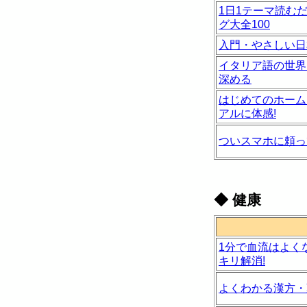
1日1テーマ読む
グ大全100
入門・やさしい日
イタリア語の世界
深める
はじめてのホーム
アルに体感!
ついスマホに頼っ
◆
健康
1分で血流はよく
キリ解消!
よくわかる漢方・