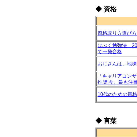
◆
資格
資格取り方選び方
はぶく勉強法 2
て一発合格
おじさんは、地味
「キャリアコンサ
推奨!今、最も注
10代のための資
◆
言葉