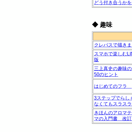
どう付き合うかを
◆
趣味
クレパスで描きま
スマホで楽しむLI
版
三上真史の趣味の
50のヒント
はじめてのフラ [
3ステップでらし
なくてもスラスラ
きほんのアロマテ
マの入門書 改訂