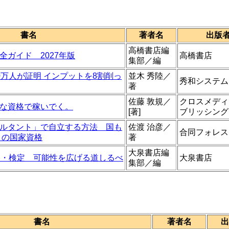
書名
著者名
出版
高橋書店編
全ガイド 2027年版
高橋書店
集部／編
0万人が証明 インプットを8割削っ
並木 秀陸／
秀和システム
著
佐藤 敦規／
クロスメディ
な資格で稼いでく。
[著]
ブリッシング
ルタント」で自立する方法 国も
佐渡 治彦／
合同フォレス
目の国家資格
著
大泉書店編
格・検定 可能性を広げる道しるべ
大泉書店
集部／編
書名
著者名
出