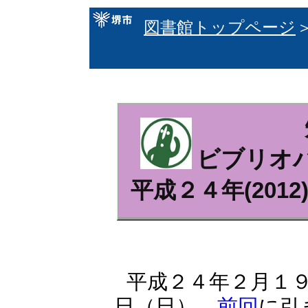
図書館トップページ
ビブリオバ
平成２４年(201
平成２４年２月１
日（日）、
前回
に引