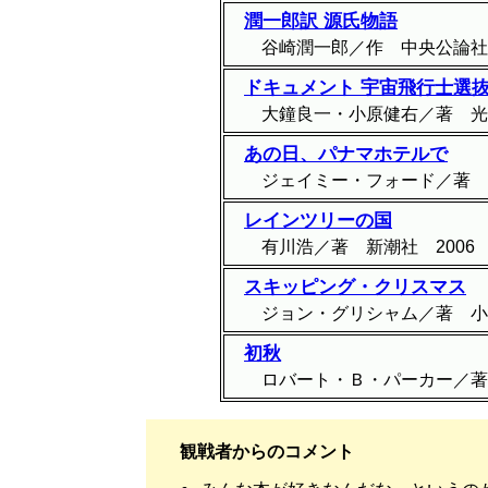
潤一郎訳 源氏物語
谷崎潤一郎／作
中央公論社
ドキュメント 宇宙飛行士選
大鐘良一・小原健右／著
光
あの日、パナマホテルで
ジェイミー・フォード／著
レインツリーの国
有川浩／著
新潮社
2006
スキッピング・クリスマス
ジョン・グリシャム／著
小
初秋
ロバート・Ｂ・パーカー／著
観戦者からのコメント