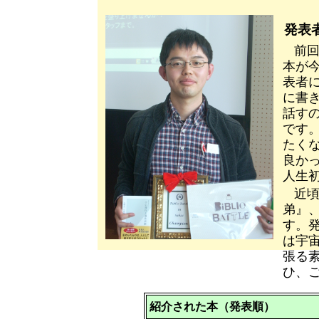
発表
前
本が
表者
に書
話す
です
たく
良か
人生
近
弟』
す。
は宇
張る
ひ、
紹介された本（発表順）