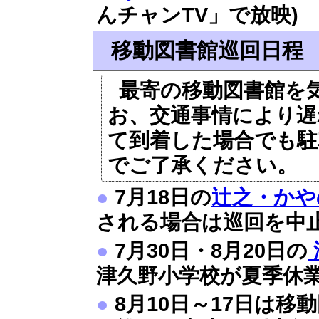
んチャンTV」で放映)
移動図書館巡回日程
最寄の移動図書館を
お、交通事情により遅
て到着した場合でも駐
でご了承ください。
●
7月18日の
辻之・かや
される場合は巡回を中
●
7月30日・8月20日の
津久野小学校が夏季休
●
8月10日～17日は