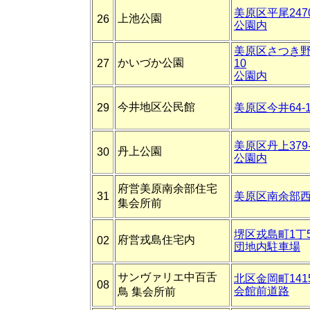
美原区平尾2470
上池公園
26
公園内
美原区さつき野西
かいづか公園
27
10
公園内
今井地区公民館
29
美原区今井64-
美原区丹上379-
丹上公園
30
公園内
府営美原南余部住宅
31
美原区南余部西1
集会所前
堺区戎島町1丁5
府営戎島住宅内
02
団地内駐車場
サンヴァリエ中百舌
北区金岡町1415
08
会館前道路
鳥 集会所前