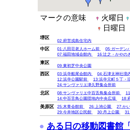
マークの意味
火曜日
日曜日
堺区
02:府営戎島住宅内
中区
01:八田荘老人ホーム前
05:ガーデ
07:福田地域会館内
16:辻之・かや
東区
09:東初芝中央公園
西区
03:浜寺船尾会館内
04:石津太神社境
12:浜寺公園駅前
13:浜寺元町５丁
24:サンヴァリエ津久野集会所前
北区
08:サンヴァリエ中百舌鳥集会所前
1
14:中百舌鳥公園団地内中央広場
18
美原区
25:木青会館前
26:上池公園
27:
29:今井地区公民館
30:丹上公園
3
●
ある日の移動図書館