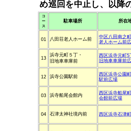
め巡回を中止し、以降
コ
駐車場所
所在
ー
ス
中区八田南之町1
八田荘老人ホーム前
01
老人ホーム前
浜寺元町５丁・
西区浜寺元町5丁
13
旧地車車庫前
旧地車車庫前
西区浜寺公園町2
浜寺公園駅前
12
駅前広場
西区浜寺船尾町
浜寺船尾会館内
03
会館前広場
石津太神社境内前
04
西区浜寺石津町