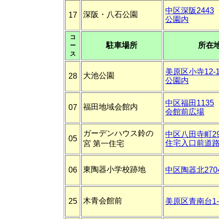
中区深阪2443
深阪・八石公園
17
公園内
コ
駐車場所
所在
ー
ス
美原区小寺12-
大池公園
28
公園内
中区福田1135
福田地域会館内
07
会館前広場
ガーデンハウス鈴の
中区八田寺町29
05
住宅入口前道
宮 第一住宅
東陶器小学校跡地
06
中区陶器北270
木青会館前
25
美原区青南台1-1