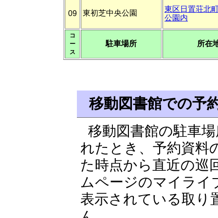
東区日置荘北町
東初芝中央公園
09
公園内
コ
駐車場所
所在
ー
ス
移動図書館での予
移動図書館の駐車場
れたとき、予約資料
た時点から直近の巡
ムページのマイライ
表示されている取り
ん。