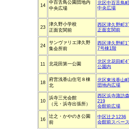
中百舌鳥公園団地内
北区中百舌鳥町6
14
中央広場
中央広場
津久野小学校
西区津久野町3
23
正面玄関前
正面玄関前
サンヴァリエ津久野
西区津久野町1
24
7号棟1階
集会所前
北区北花田町4
北花田第一公園
11
公園内
府営浅香山住宅８棟
北区東浅香山町3
18
団地内広場
北
西区浜寺諏訪森
浜寺三光会館
10
219
（元・浜寺出張所）
会館前広場
辻之・かやのき公園
中区辻之1236
16
会館前スペー
前