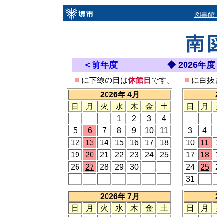
図書館
＜前年度
◆ 2026
■
■
に下線の日は
休館日
です。
に白抜
2026年 4月
日
月
火
水
木
金
土
日
月
1
2
3
4
5
6
7
8
9
10
11
3
4
12
13
14
15
16
17
18
10
11
19
20
21
22
23
24
25
17
18
26
27
28
29
30
24
25
31
2026年 7月
日
月
火
水
木
金
土
日
月