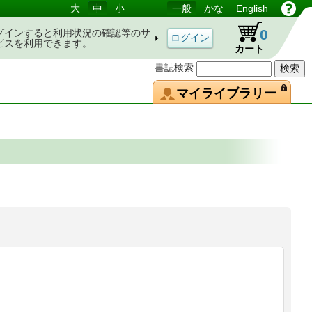
大
中
小
一般
かな
English
0
グインすると利用状況の確認等のサ
ビスを利用できます。
カート
書誌検索
マイライブラリー