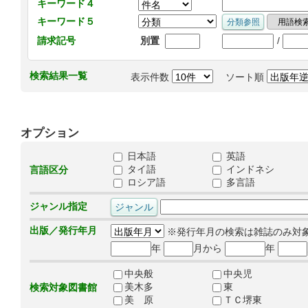
キーワード４
キーワード５
/
請求記号
別置
検索結果一覧
表示件数
ソート順
オプション
日本語
英語
タイ語
インドネシ
言語区分
ロシア語
多言語
ジャンル指定
出版／発行年月
※発行年月の検索は雑誌のみ対
年
月から
年
中央般
中央児
美木多
東
検索対象図書館
美 原
ＴＣ堺東