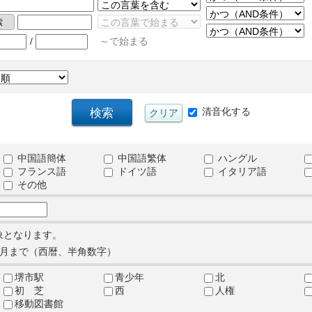
/
～で始まる
清音化する
中国語簡体
中国語繁体
ハングル
フランス語
ドイツ語
イタリア語
その他
象となります。
月まで（西暦、半角数字）
堺市駅
青少年
北
初 芝
西
人権
移動図書館