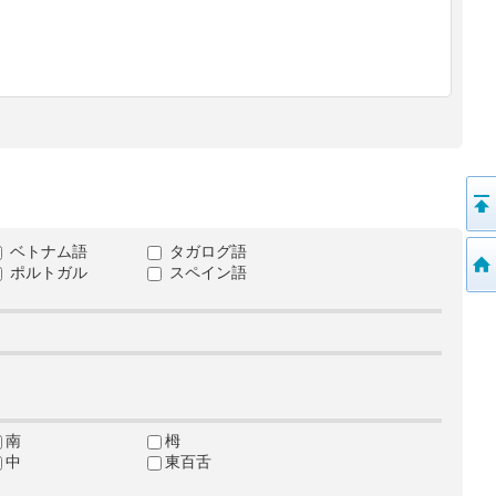
ベトナム語
タガログ語
ポルトガル
スペイン語
南
栂
中
東百舌