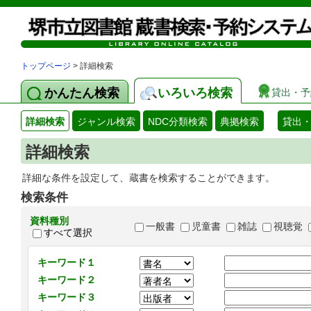
トップページ
> 詳細検索
かんたん検索
いろいろ検索
貸出・予
詳細検索
ジャンル検索
NDC分類検索
典拠検索
貸出
詳細検索
詳細な条件を設定して、蔵書を検索することができます。
検索条件
資料種別
一般書
児童書
雑誌
視聴覚
すべて選択
キーワード１
キーワード２
キーワード３