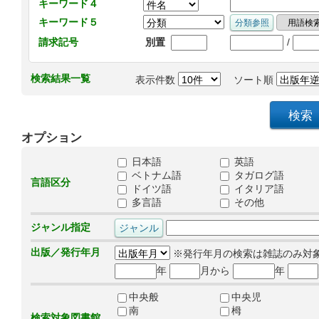
キーワード４
キーワード５
/
請求記号
別置
検索結果一覧
表示件数
ソート順
オプション
日本語
英語
ベトナム語
タガログ語
言語区分
ドイツ語
イタリア語
多言語
その他
ジャンル指定
出版／発行年月
※発行年月の検索は雑誌のみ対
年
月から
年
中央般
中央児
南
栂
検索対象図書館