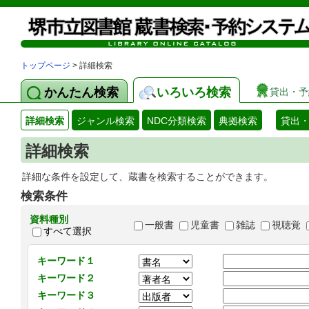
トップページ
> 詳細検索
かんたん検索
いろいろ検索
貸出・予
詳細検索
ジャンル検索
NDC分類検索
典拠検索
貸出
詳細検索
詳細な条件を設定して、蔵書を検索することができます。
検索条件
資料種別
一般書
児童書
雑誌
視聴覚
すべて選択
キーワード１
キーワード２
キーワード３