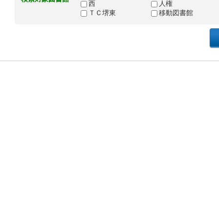
西
人権
ＴＣ堺東
移動図書館