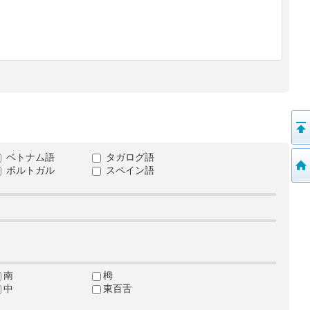
ベトナム語
タガログ語
ポルトガル
スペイン語
南
栂
中
東百舌