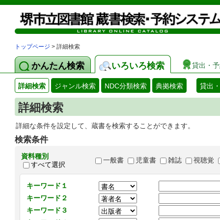
トップページ
> 詳細検索
かんたん検索
いろいろ検索
貸出・予
詳細検索
ジャンル検索
NDC分類検索
典拠検索
貸出
詳細検索
詳細な条件を設定して、蔵書を検索することができます。
検索条件
資料種別
一般書
児童書
雑誌
視聴覚
すべて選択
キーワード１
キーワード２
キーワード３