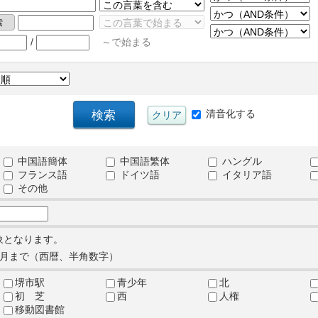
/
～で始まる
清音化する
中国語簡体
中国語繁体
ハングル
フランス語
ドイツ語
イタリア語
その他
象となります。
月まで（西暦、半角数字）
堺市駅
青少年
北
初 芝
西
人権
移動図書館