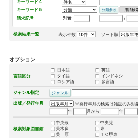
キーワード４
キーワード５
/
請求記号
別置
検索結果一覧
表示件数
ソート順
オプション
日本語
英語
タイ語
インドネシ
言語区分
ロシア語
多言語
ジャンル指定
出版／発行年月
※発行年月の検索は雑誌のみ対
年
月から
年
中央般
中央児
美木多
東
検索対象図書館
美 原
ＴＣ堺東