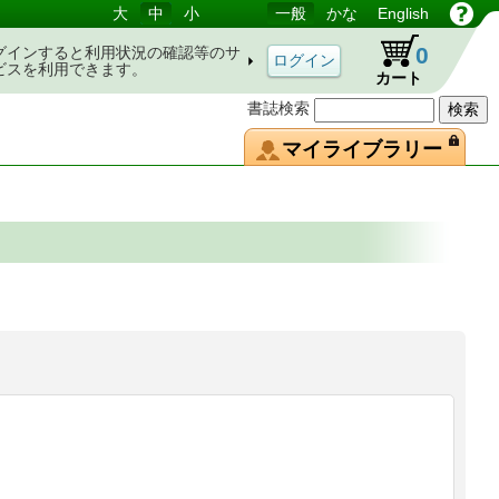
大
中
小
一般
かな
English
0
グインすると利用状況の確認等のサ
ビスを利用できます。
カート
書誌検索
マイライブラリー