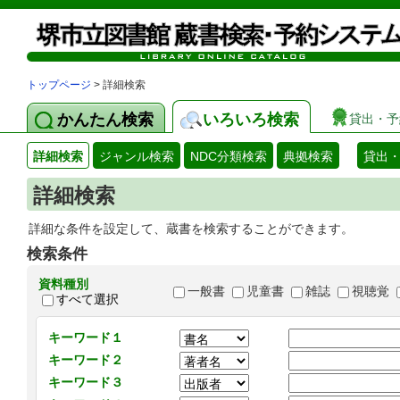
トップページ
> 詳細検索
かんたん検索
いろいろ検索
貸出・予
詳細検索
ジャンル検索
NDC分類検索
典拠検索
貸出
詳細検索
詳細な条件を設定して、蔵書を検索することができます。
検索条件
資料種別
一般書
児童書
雑誌
視聴覚
すべて選択
キーワード１
キーワード２
キーワード３