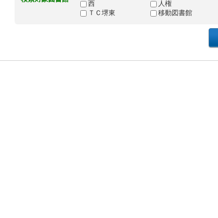
西
人権
ＴＣ堺東
移動図書館