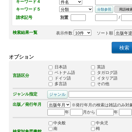
キーワード４
キーワード５
/
請求記号
別置
検索結果一覧
表示件数
ソート順
オプション
日本語
英語
ベトナム語
タガログ語
言語区分
ドイツ語
イタリア語
多言語
その他
ジャンル指定
出版／発行年月
※発行年月の検索は雑誌のみ対
年
月から
年
中央般
中央児
南
栂
検索対象図書館