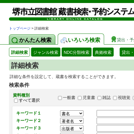
トップページ
> 詳細検索
かんたん検索
いろいろ検索
貸出・予
詳細検索
ジャンル検索
NDC分類検索
典拠検索
貸出
詳細検索
詳細な条件を設定して、蔵書を検索することができます。
検索条件
資料種別
一般書
児童書
雑誌
視聴覚
すべて選択
キーワード１
キーワード２
キーワード３