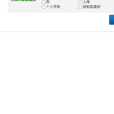
西
人権
ＴＣ堺東
移動図書館