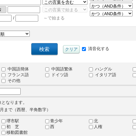
/
～で始まる
清音化する
中国語簡体
中国語繁体
ハングル
フランス語
ドイツ語
イタリア語
その他
象となります。
月まで（西暦、半角数字）
堺市駅
青少年
北
初 芝
西
人権
移動図書館