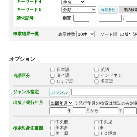
キーワード４
キーワード５
/
請求記号
別置
検索結果一覧
表示件数
ソート順
オプション
日本語
英語
タイ語
インドネシ
言語区分
ロシア語
多言語
ジャンル指定
出版／発行年月
※発行年月の検索は雑誌のみ対
年
月から
年
中央般
中央児
美木多
東
検索対象図書館
美 原
ＴＣ堺東