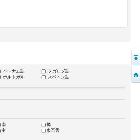
ベトナム語
タガログ語
ポルトガル
スペイン語
南
栂
中
東百舌