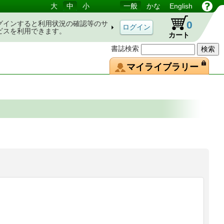
大
中
小
一般
かな
English
0
グインすると利用状況の確認等のサ
ビスを利用できます。
カート
書誌検索
マイライブラリー