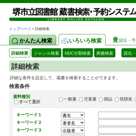
トップページ
> 詳細検索
かんたん検索
いろいろ検索
貸出・予
詳細検索
ジャンル検索
NDC分類検索
典拠検索
貸出
詳細検索
詳細な条件を設定して、蔵書を検索することができます。
検索条件
資料種別
一般書
児童書
雑誌
視聴覚
すべて選択
キーワード１
キーワード２
キーワード３