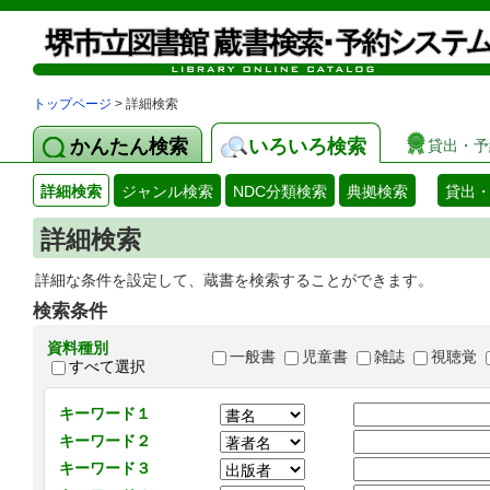
トップページ
> 詳細検索
かんたん検索
いろいろ検索
貸出・予
詳細検索
ジャンル検索
NDC分類検索
典拠検索
貸出
詳細検索
詳細な条件を設定して、蔵書を検索することができます。
検索条件
資料種別
一般書
児童書
雑誌
視聴覚
すべて選択
キーワード１
キーワード２
キーワード３