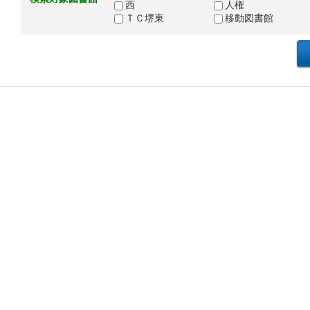
西
人権
ＴＣ堺東
移動図書館