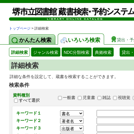
トップページ
> 詳細検索
かんたん検索
いろいろ検索
貸出・予
詳細検索
ジャンル検索
NDC分類検索
典拠検索
貸出
詳細検索
詳細な条件を設定して、蔵書を検索することができます。
検索条件
資料種別
一般書
児童書
雑誌
視聴覚
すべて選択
キーワード１
キーワード２
キーワード３