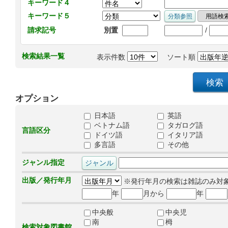
キーワード４
キーワード５
/
請求記号
別置
検索結果一覧
表示件数
ソート順
オプション
日本語
英語
ベトナム語
タガログ語
言語区分
ドイツ語
イタリア語
多言語
その他
ジャンル指定
出版／発行年月
※発行年月の検索は雑誌のみ対
年
月から
年
中央般
中央児
南
栂
検索対象図書館