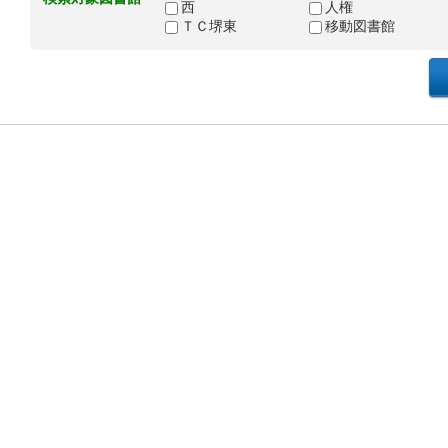
西
人権
ＴＣ堺東
移動図書館