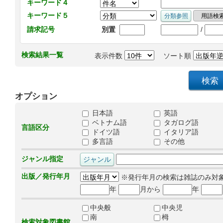
キーワード４
キーワード５
/
請求記号
別置
検索結果一覧
表示件数
ソート順
オプション
日本語
英語
ベトナム語
タガログ語
言語区分
ドイツ語
イタリア語
多言語
その他
ジャンル指定
出版／発行年月
※発行年月の検索は雑誌のみ対
年
月から
年
中央般
中央児
南
栂
検索対象図書館