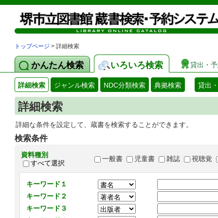
トップページ
> 詳細検索
かんたん検索
いろいろ検索
貸出・予
詳細検索
ジャンル検索
NDC分類検索
典拠検索
貸出
詳細検索
詳細な条件を設定して、蔵書を検索することができます。
検索条件
資料種別
一般書
児童書
雑誌
視聴覚
すべて選択
キーワード１
キーワード２
キーワード３