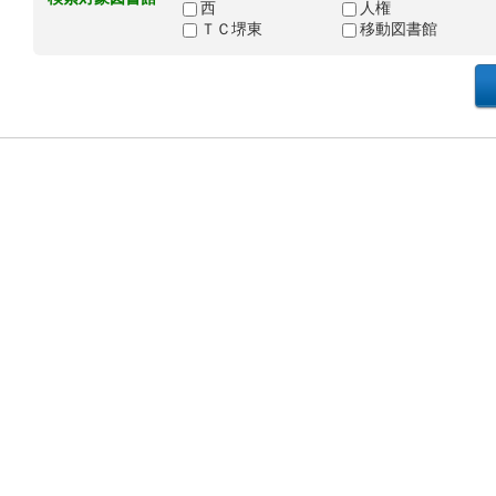
西
人権
ＴＣ堺東
移動図書館