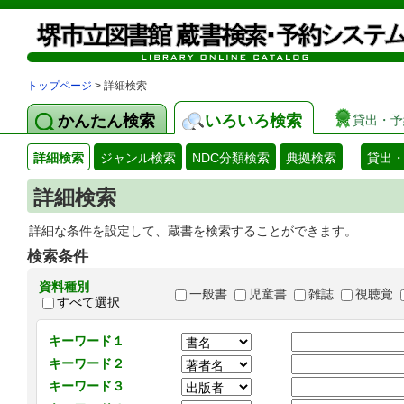
トップページ
> 詳細検索
かんたん検索
いろいろ検索
貸出・予
詳細検索
ジャンル検索
NDC分類検索
典拠検索
貸出
詳細検索
詳細な条件を設定して、蔵書を検索することができます。
検索条件
資料種別
一般書
児童書
雑誌
視聴覚
すべて選択
キーワード１
キーワード２
キーワード３