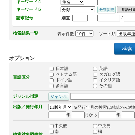
キーワード４
キーワード５
/
請求記号
別置
検索結果一覧
表示件数
ソート順
オプション
日本語
英語
ベトナム語
タガログ語
言語区分
ドイツ語
イタリア語
多言語
その他
ジャンル指定
出版／発行年月
※発行年月の検索は雑誌のみ対
年
月から
年
中央般
中央児
南
栂
検索対象図書館