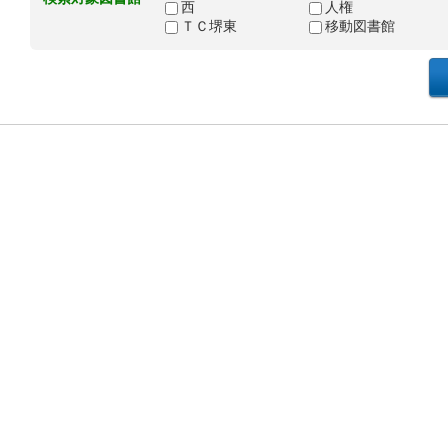
西
人権
ＴＣ堺東
移動図書館