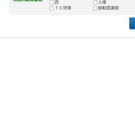
西
人権
ＴＣ堺東
移動図書館