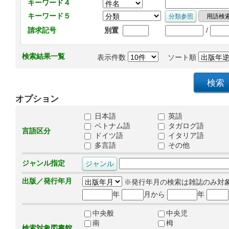
キーワード４
キーワード５
/
請求記号
別置
検索結果一覧
表示件数
ソート順
オプション
日本語
英語
ベトナム語
タガログ語
言語区分
ドイツ語
イタリア語
多言語
その他
ジャンル指定
出版／発行年月
※発行年月の検索は雑誌のみ対
年
月から
年
中央般
中央児
南
栂
検索対象図書館