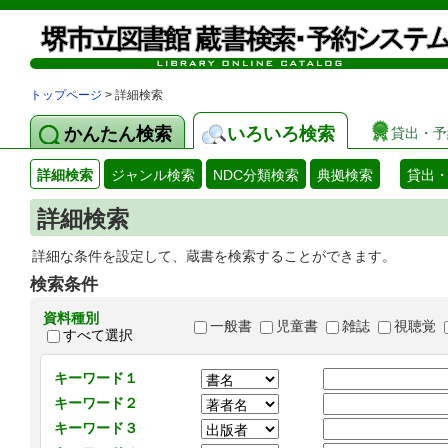
トップページ
> 詳細検索
かんたん検索
いろいろ検索
貸出・予
詳細検索
ジャンル検索
NDC分類検索
典拠検索
貸出
詳細検索
詳細な条件を設定して、蔵書を検索することができます。
検索条件
資料種別
一般書
児童書
雑誌
視聴覚
すべて選択
キーワード１
キーワード２
キーワード３