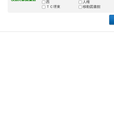
西
人権
ＴＣ堺東
移動図書館