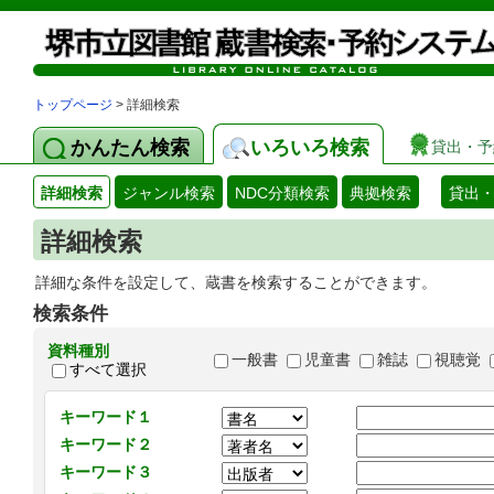
トップページ
> 詳細検索
かんたん検索
いろいろ検索
貸出・予
詳細検索
ジャンル検索
NDC分類検索
典拠検索
貸出
詳細検索
詳細な条件を設定して、蔵書を検索することができます。
検索条件
資料種別
一般書
児童書
雑誌
視聴覚
すべて選択
キーワード１
キーワード２
キーワード３