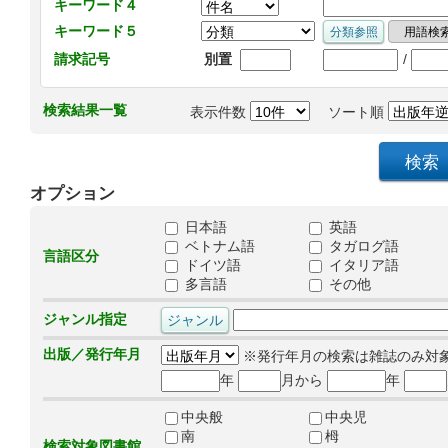
キーワード４
キーワード５
/
請求記号
別置
検索結果一覧
表示件数
ソート順
オプション
日本語
英語
ベトナム語
タガログ語
言語区分
ドイツ語
イタリア語
多言語
その他
ジャンル指定
出版／発行年月
※発行年月の検索は雑誌のみ対
年
月から
年
中央般
中央児
南
栂
検索対象図書館