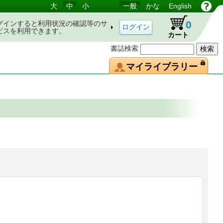
大
中
小
一般
かな
English
0
グインすると利用状況の確認等のサ
ビスを利用できます。
カート
書誌検索
マイライブラリー