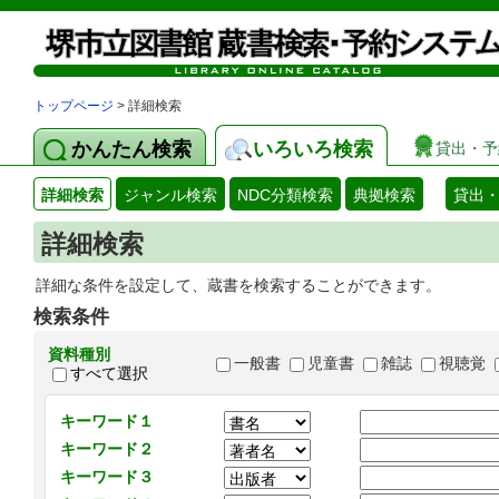
トップページ
> 詳細検索
かんたん検索
いろいろ検索
貸出・予
詳細検索
ジャンル検索
NDC分類検索
典拠検索
貸出
詳細検索
詳細な条件を設定して、蔵書を検索することができます。
検索条件
資料種別
一般書
児童書
雑誌
視聴覚
すべて選択
キーワード１
キーワード２
キーワード３