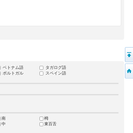
ベトナム語
タガログ語
ポルトガル
スペイン語
南
栂
中
東百舌