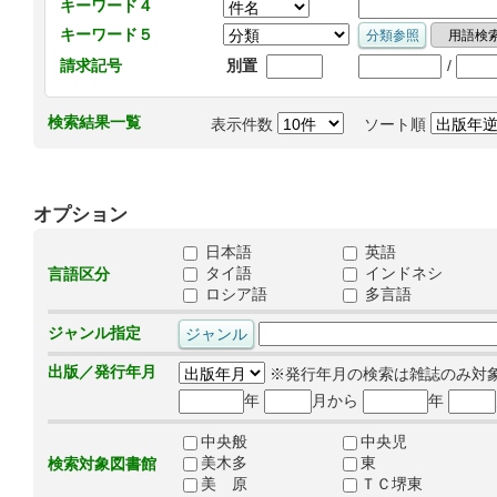
キーワード４
キーワード５
/
請求記号
別置
検索結果一覧
表示件数
ソート順
オプション
日本語
英語
タイ語
インドネシ
言語区分
ロシア語
多言語
ジャンル指定
出版／発行年月
※発行年月の検索は雑誌のみ対
年
月から
年
中央般
中央児
美木多
東
検索対象図書館
美 原
ＴＣ堺東