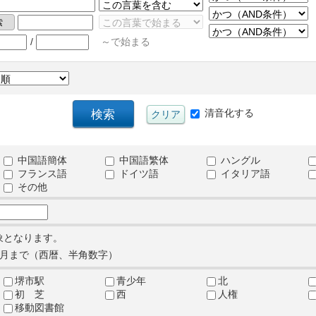
/
～で始まる
清音化する
中国語簡体
中国語繁体
ハングル
フランス語
ドイツ語
イタリア語
その他
象となります。
月まで（西暦、半角数字）
堺市駅
青少年
北
初 芝
西
人権
移動図書館