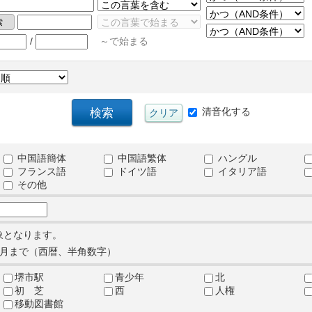
/
～で始まる
清音化する
中国語簡体
中国語繁体
ハングル
フランス語
ドイツ語
イタリア語
その他
象となります。
月まで（西暦、半角数字）
堺市駅
青少年
北
初 芝
西
人権
移動図書館