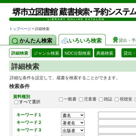
トップページ
> 詳細検索
かんたん検索
いろいろ検索
貸出・予
詳細検索
ジャンル検索
NDC分類検索
典拠検索
貸出
詳細検索
詳細な条件を設定して、蔵書を検索することができます。
検索条件
資料種別
一般書
児童書
雑誌
視聴覚
すべて選択
キーワード１
キーワード２
キーワード３