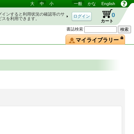
大
中
小
一般
かな
English
0
グインすると利用状況の確認等のサ
ビスを利用できます。
カート
書誌検索
マイライブラリー