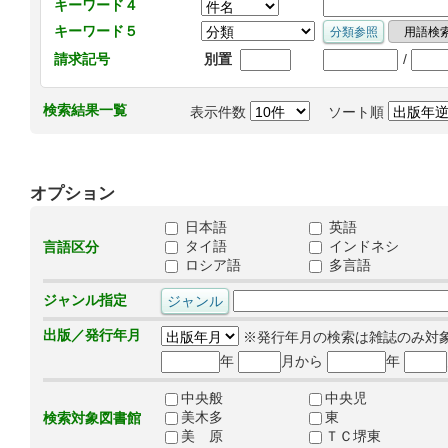
キーワード４
キーワード５
/
請求記号
別置
検索結果一覧
表示件数
ソート順
オプション
日本語
英語
タイ語
インドネシ
言語区分
ロシア語
多言語
ジャンル指定
出版／発行年月
※発行年月の検索は雑誌のみ対
年
月から
年
中央般
中央児
美木多
東
検索対象図書館
美 原
ＴＣ堺東