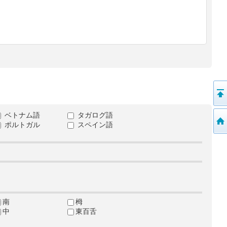
ベトナム語
タガログ語
ポルトガル
スペイン語
南
栂
中
東百舌