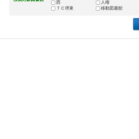
西
人権
ＴＣ堺東
移動図書館