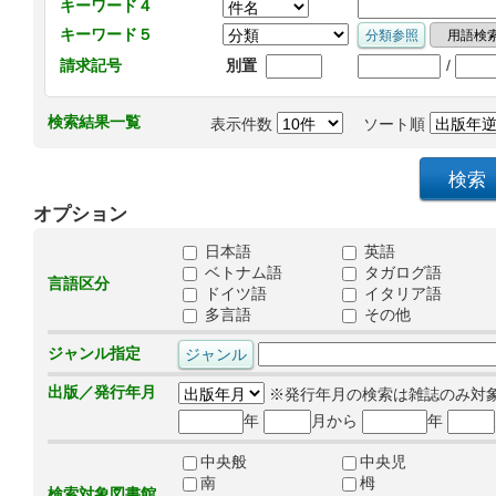
キーワード４
キーワード５
/
請求記号
別置
検索結果一覧
表示件数
ソート順
オプション
日本語
英語
ベトナム語
タガログ語
言語区分
ドイツ語
イタリア語
多言語
その他
ジャンル指定
出版／発行年月
※発行年月の検索は雑誌のみ対
年
月から
年
中央般
中央児
南
栂
検索対象図書館