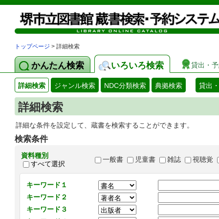
トップページ
> 詳細検索
かんたん検索
いろいろ検索
貸出・予
詳細検索
ジャンル検索
NDC分類検索
典拠検索
貸出
詳細検索
詳細な条件を設定して、蔵書を検索することができます。
検索条件
資料種別
一般書
児童書
雑誌
視聴覚
すべて選択
キーワード１
キーワード２
キーワード３