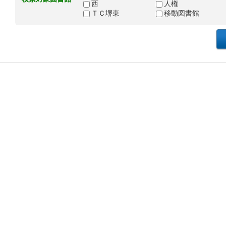
西
人権
ＴＣ堺東
移動図書館