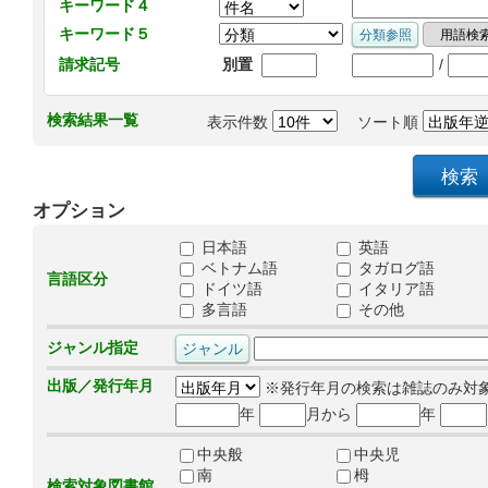
キーワード４
キーワード５
/
請求記号
別置
検索結果一覧
表示件数
ソート順
オプション
日本語
英語
ベトナム語
タガログ語
言語区分
ドイツ語
イタリア語
多言語
その他
ジャンル指定
出版／発行年月
※発行年月の検索は雑誌のみ対
年
月から
年
中央般
中央児
南
栂
検索対象図書館