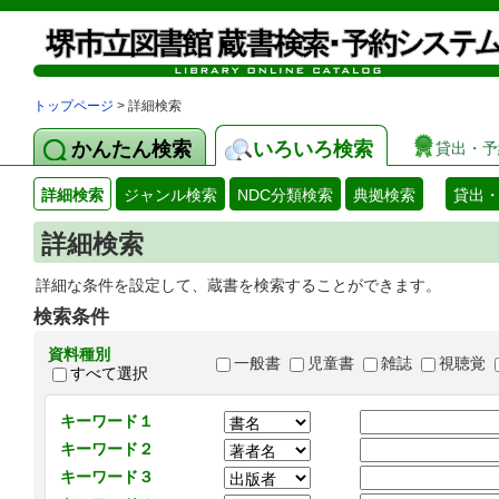
トップページ
> 詳細検索
かんたん検索
いろいろ検索
貸出・予
詳細検索
ジャンル検索
NDC分類検索
典拠検索
貸出
詳細検索
詳細な条件を設定して、蔵書を検索することができます。
検索条件
資料種別
一般書
児童書
雑誌
視聴覚
すべて選択
キーワード１
キーワード２
キーワード３