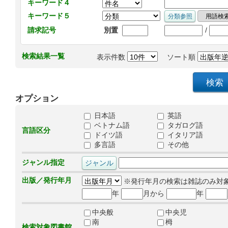
キーワード４
キーワード５
/
請求記号
別置
検索結果一覧
表示件数
ソート順
オプション
日本語
英語
ベトナム語
タガログ語
言語区分
ドイツ語
イタリア語
多言語
その他
ジャンル指定
出版／発行年月
※発行年月の検索は雑誌のみ対
年
月から
年
中央般
中央児
南
栂
検索対象図書館