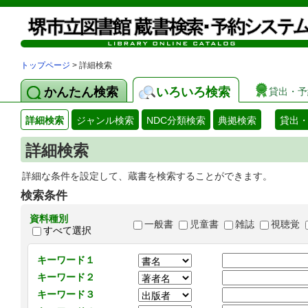
トップページ
> 詳細検索
かんたん検索
いろいろ検索
貸出・予
詳細検索
ジャンル検索
NDC分類検索
典拠検索
貸出
詳細検索
詳細な条件を設定して、蔵書を検索することができます。
検索条件
資料種別
一般書
児童書
雑誌
視聴覚
すべて選択
キーワード１
キーワード２
キーワード３