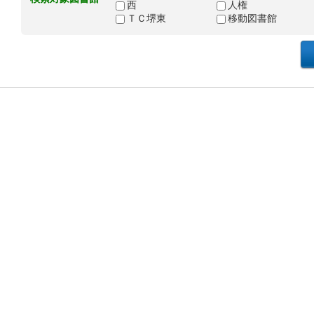
西
人権
ＴＣ堺東
移動図書館