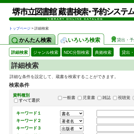
トップページ
> 詳細検索
かんたん検索
いろいろ検索
貸出・予
詳細検索
ジャンル検索
NDC分類検索
典拠検索
貸出
詳細検索
詳細な条件を設定して、蔵書を検索することができます。
検索条件
資料種別
一般書
児童書
雑誌
視聴覚
すべて選択
キーワード１
キーワード２
キーワード３