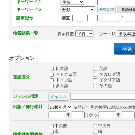
キーワード４
キーワード５
/
請求記号
別置
検索結果一覧
表示件数
ソート順
オプション
日本語
英語
ベトナム語
タガログ語
言語区分
ドイツ語
イタリア語
多言語
その他
ジャンル指定
出版／発行年月
※発行年月の検索は雑誌のみ対
年
月から
年
中央般
中央児
南
栂
検索対象図書館