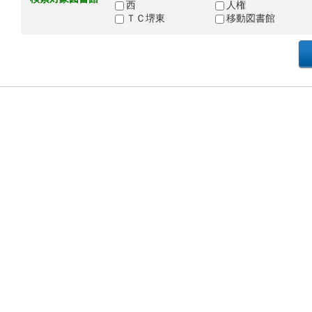
西
人権
ＴＣ堺東
移動図書館