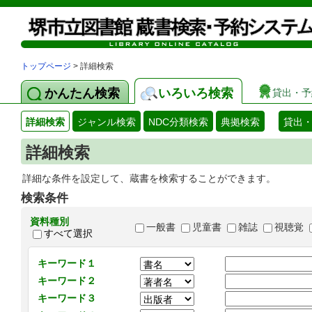
トップページ
> 詳細検索
かんたん検索
いろいろ検索
貸出・予
詳細検索
ジャンル検索
NDC分類検索
典拠検索
貸出
詳細検索
詳細な条件を設定して、蔵書を検索することができます。
検索条件
資料種別
一般書
児童書
雑誌
視聴覚
すべて選択
キーワード１
キーワード２
キーワード３