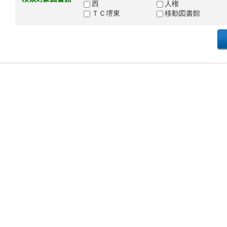
西
人権
ＴＣ堺東
移動図書館