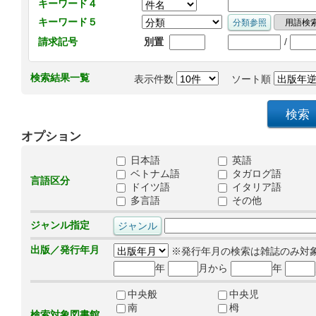
キーワード４
キーワード５
/
請求記号
別置
検索結果一覧
表示件数
ソート順
オプション
日本語
英語
ベトナム語
タガログ語
言語区分
ドイツ語
イタリア語
多言語
その他
ジャンル指定
出版／発行年月
※発行年月の検索は雑誌のみ対
年
月から
年
中央般
中央児
南
栂
検索対象図書館