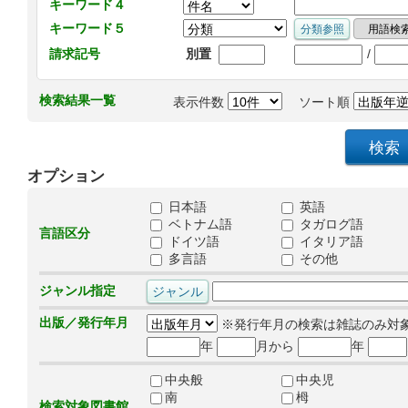
キーワード４
キーワード５
/
請求記号
別置
検索結果一覧
表示件数
ソート順
オプション
日本語
英語
ベトナム語
タガログ語
言語区分
ドイツ語
イタリア語
多言語
その他
ジャンル指定
出版／発行年月
※発行年月の検索は雑誌のみ対
年
月から
年
中央般
中央児
南
栂
検索対象図書館