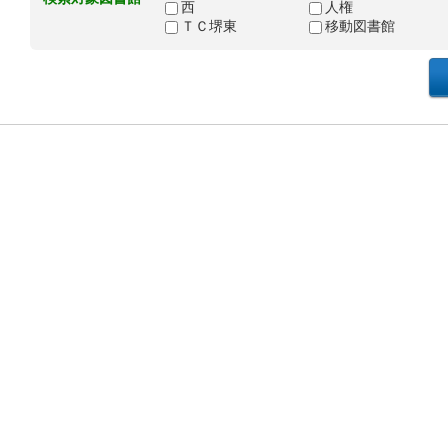
西
人権
ＴＣ堺東
移動図書館