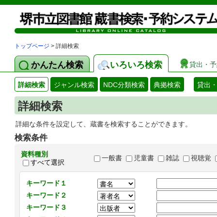
トップページ
> 詳細検索
かんたん検索
いろいろ検索
貸出・予
詳細検索
ジャンル検索
NDC分類検索
典拠検索
貸出
詳細検索
詳細な条件を設定して、蔵書を検索することができます。
検索条件
資料種別
一般書
児童書
雑誌
視聴覚
すべて選択
キーワード１
キーワード２
キーワード３