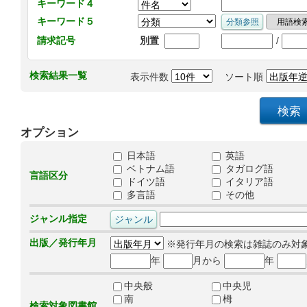
キーワード４
キーワード５
/
請求記号
別置
検索結果一覧
表示件数
ソート順
オプション
日本語
英語
ベトナム語
タガログ語
言語区分
ドイツ語
イタリア語
多言語
その他
ジャンル指定
出版／発行年月
※発行年月の検索は雑誌のみ対
年
月から
年
中央般
中央児
南
栂
検索対象図書館