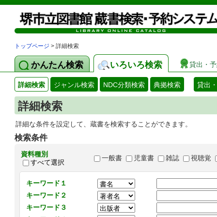
トップページ
> 詳細検索
かんたん検索
いろいろ検索
貸出・予
詳細検索
ジャンル検索
NDC分類検索
典拠検索
貸出
詳細検索
詳細な条件を設定して、蔵書を検索することができます。
検索条件
資料種別
一般書
児童書
雑誌
視聴覚
すべて選択
キーワード１
キーワード２
キーワード３