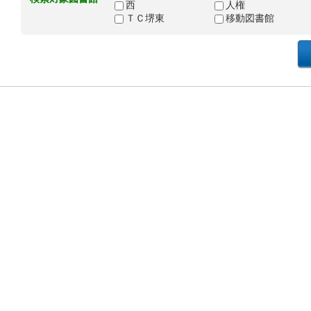
西
人権
ＴＣ堺東
移動図書館