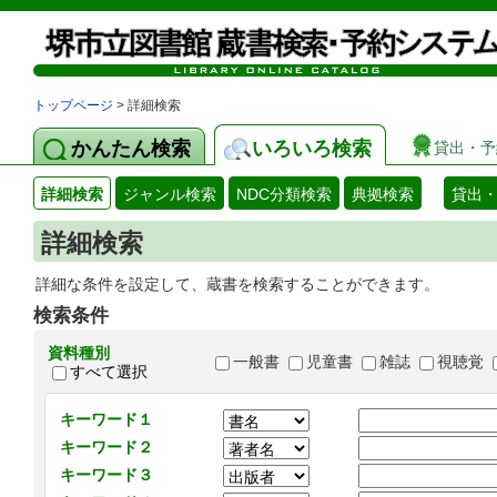
トップページ
> 詳細検索
かんたん検索
いろいろ検索
貸出・予
詳細検索
ジャンル検索
NDC分類検索
典拠検索
貸出
詳細検索
詳細な条件を設定して、蔵書を検索することができます。
検索条件
資料種別
一般書
児童書
雑誌
視聴覚
すべて選択
キーワード１
キーワード２
キーワード３