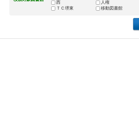
西
人権
ＴＣ堺東
移動図書館