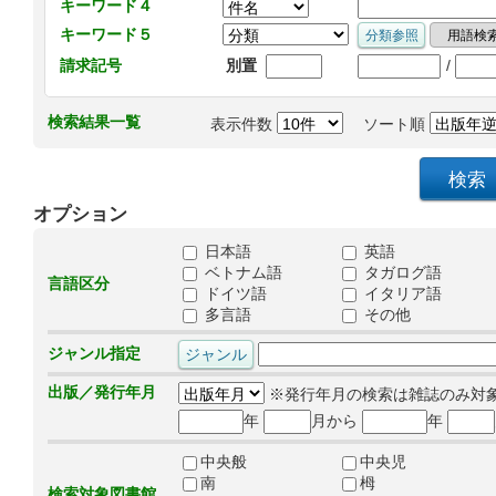
キーワード４
キーワード５
/
請求記号
別置
検索結果一覧
表示件数
ソート順
オプション
日本語
英語
ベトナム語
タガログ語
言語区分
ドイツ語
イタリア語
多言語
その他
ジャンル指定
出版／発行年月
※発行年月の検索は雑誌のみ対
年
月から
年
中央般
中央児
南
栂
検索対象図書館