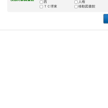
西
人権
ＴＣ堺東
移動図書館