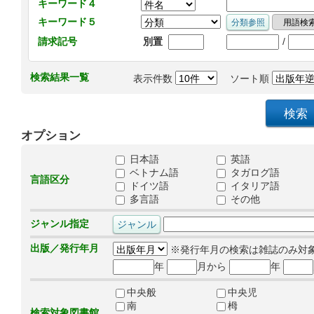
キーワード４
キーワード５
/
請求記号
別置
検索結果一覧
表示件数
ソート順
オプション
日本語
英語
ベトナム語
タガログ語
言語区分
ドイツ語
イタリア語
多言語
その他
ジャンル指定
出版／発行年月
※発行年月の検索は雑誌のみ対
年
月から
年
中央般
中央児
南
栂
検索対象図書館