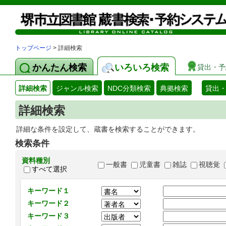
トップページ
> 詳細検索
かんたん検索
いろいろ検索
貸出・予
詳細検索
ジャンル検索
NDC分類検索
典拠検索
貸出
詳細検索
詳細な条件を設定して、蔵書を検索することができます。
検索条件
資料種別
一般書
児童書
雑誌
視聴覚
すべて選択
キーワード１
キーワード２
キーワード３