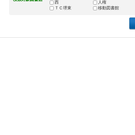
西
人権
ＴＣ堺東
移動図書館