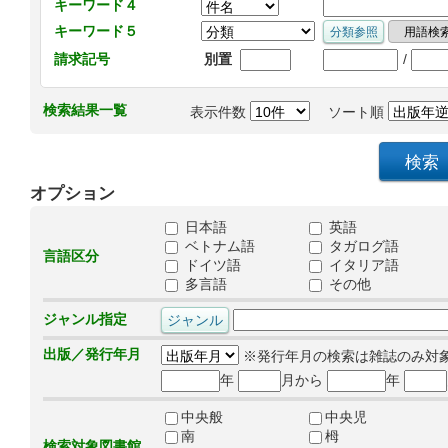
キーワード４
キーワード５
/
請求記号
別置
検索結果一覧
表示件数
ソート順
オプション
日本語
英語
ベトナム語
タガログ語
言語区分
ドイツ語
イタリア語
多言語
その他
ジャンル指定
出版／発行年月
※発行年月の検索は雑誌のみ対
年
月から
年
中央般
中央児
南
栂
検索対象図書館