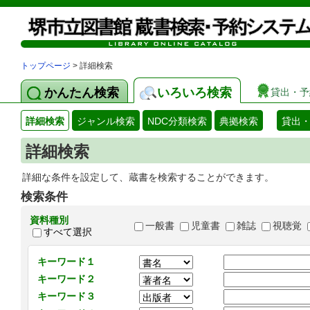
トップページ
> 詳細検索
かんたん検索
いろいろ検索
貸出・予
詳細検索
ジャンル検索
NDC分類検索
典拠検索
貸出
詳細検索
詳細な条件を設定して、蔵書を検索することができます。
検索条件
資料種別
一般書
児童書
雑誌
視聴覚
すべて選択
キーワード１
キーワード２
キーワード３