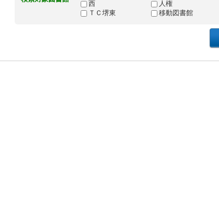
西
人権
ＴＣ堺東
移動図書館