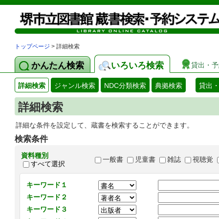
トップページ
> 詳細検索
かんたん検索
いろいろ検索
貸出・予
詳細検索
ジャンル検索
NDC分類検索
典拠検索
貸出
詳細検索
詳細な条件を設定して、蔵書を検索することができます。
検索条件
資料種別
一般書
児童書
雑誌
視聴覚
すべて選択
キーワード１
キーワード２
キーワード３