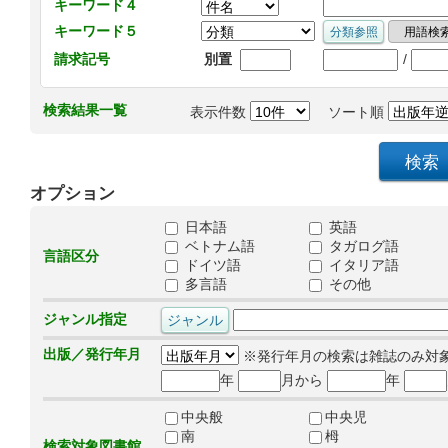
キーワード４
キーワード５
/
請求記号
別置
検索結果一覧
表示件数
ソート順
オプション
日本語
英語
ベトナム語
タガログ語
言語区分
ドイツ語
イタリア語
多言語
その他
ジャンル指定
出版／発行年月
※発行年月の検索は雑誌のみ対
年
月から
年
中央般
中央児
南
栂
検索対象図書館