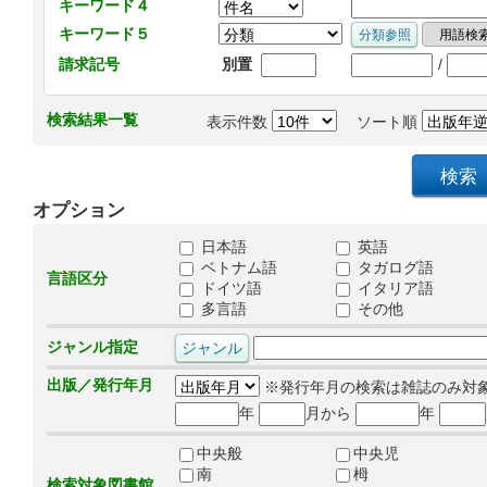
キーワード４
キーワード５
/
請求記号
別置
検索結果一覧
表示件数
ソート順
オプション
日本語
英語
ベトナム語
タガログ語
言語区分
ドイツ語
イタリア語
多言語
その他
ジャンル指定
出版／発行年月
※発行年月の検索は雑誌のみ対
年
月から
年
中央般
中央児
南
栂
検索対象図書館