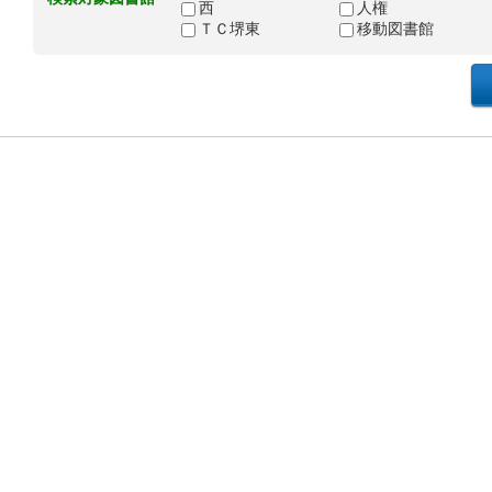
西
人権
ＴＣ堺東
移動図書館