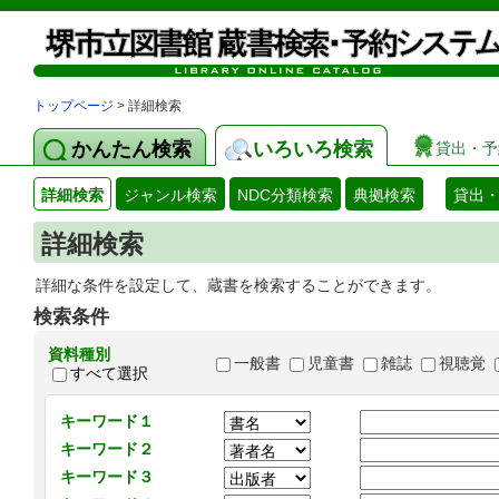
トップページ
> 詳細検索
かんたん検索
いろいろ検索
貸出・予
詳細検索
ジャンル検索
NDC分類検索
典拠検索
貸出
詳細検索
詳細な条件を設定して、蔵書を検索することができます。
検索条件
資料種別
一般書
児童書
雑誌
視聴覚
すべて選択
キーワード１
キーワード２
キーワード３