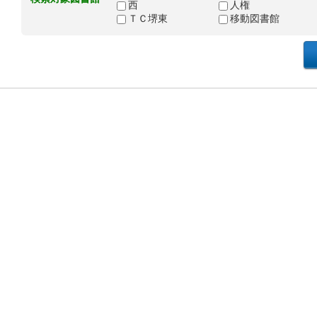
西
人権
ＴＣ堺東
移動図書館