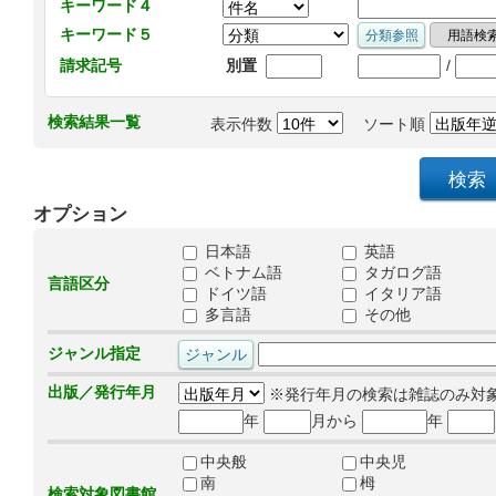
キーワード４
キーワード５
/
請求記号
別置
検索結果一覧
表示件数
ソート順
オプション
日本語
英語
ベトナム語
タガログ語
言語区分
ドイツ語
イタリア語
多言語
その他
ジャンル指定
出版／発行年月
※発行年月の検索は雑誌のみ対
年
月から
年
中央般
中央児
南
栂
検索対象図書館