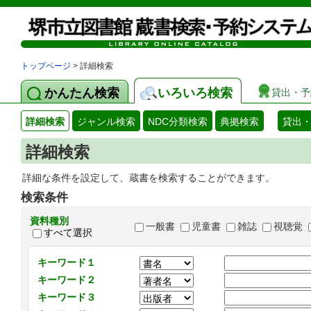
トップページ
> 詳細検索
かんたん検索
いろいろ検索
貸出・予
詳細検索
ジャンル検索
NDC分類検索
典拠検索
貸出
詳細検索
詳細な条件を設定して、蔵書を検索することができます。
検索条件
資料種別
一般書
児童書
雑誌
視聴覚
すべて選択
キーワード１
キーワード２
キーワード３