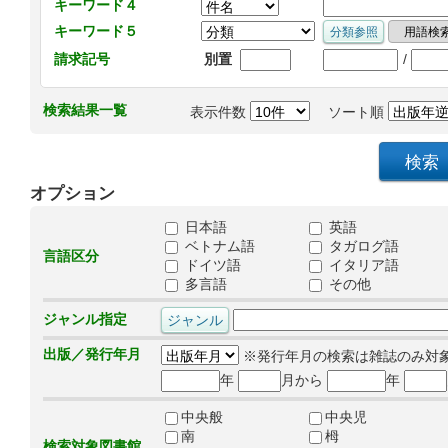
キーワード４
キーワード５
/
請求記号
別置
検索結果一覧
表示件数
ソート順
オプション
日本語
英語
ベトナム語
タガログ語
言語区分
ドイツ語
イタリア語
多言語
その他
ジャンル指定
出版／発行年月
※発行年月の検索は雑誌のみ対
年
月から
年
中央般
中央児
南
栂
検索対象図書館