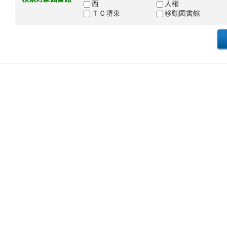
西
人権
ＴＣ堺東
移動図書館