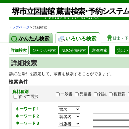
トップページ
> 詳細検索
かんたん検索
いろいろ検索
貸出・予
詳細検索
ジャンル検索
NDC分類検索
典拠検索
貸出
詳細検索
詳細な条件を設定して、蔵書を検索することができます。
検索条件
資料種別
一般書
児童書
雑誌
視聴覚
すべて選択
キーワード１
キーワード２
キーワード３