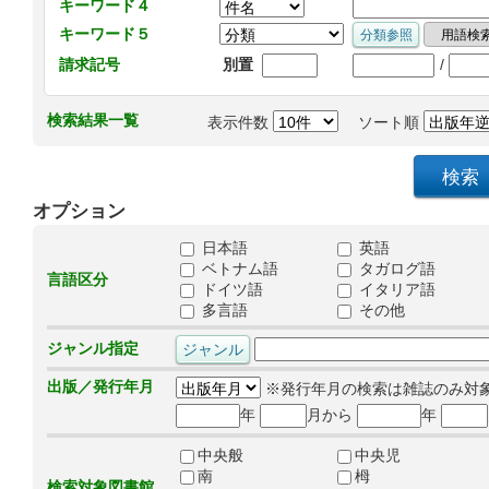
キーワード４
キーワード５
/
請求記号
別置
検索結果一覧
表示件数
ソート順
オプション
日本語
英語
ベトナム語
タガログ語
言語区分
ドイツ語
イタリア語
多言語
その他
ジャンル指定
出版／発行年月
※発行年月の検索は雑誌のみ対
年
月から
年
中央般
中央児
南
栂
検索対象図書館