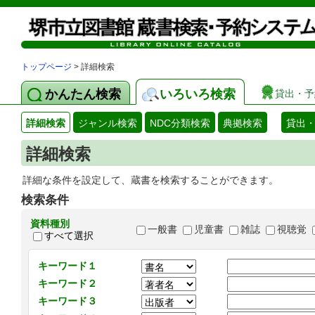
トップページ
> 詳細検索
かんたん検索
いろいろ検索
貸出・予
詳細検索
ジャンル検索
NDC分類検索
典拠検索
貸出
詳細検索
詳細な条件を設定して、蔵書を検索することができます。
検索条件
資料種別
一般書
児童書
雑誌
視聴覚
すべて選択
キーワード１
キーワード２
キーワード３