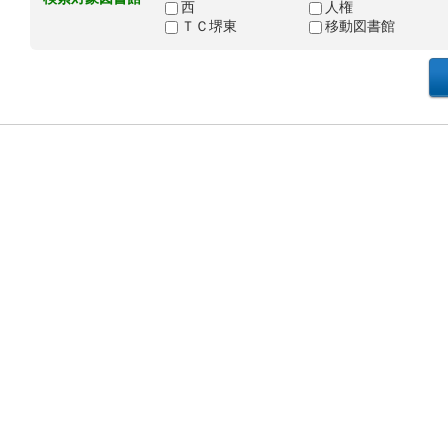
西
人権
ＴＣ堺東
移動図書館