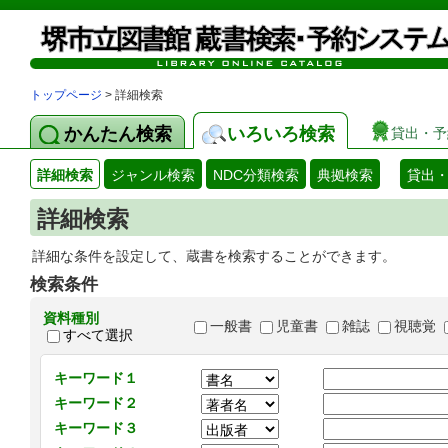
トップページ
> 詳細検索
かんたん検索
いろいろ検索
貸出・予
詳細検索
ジャンル検索
NDC分類検索
典拠検索
貸出
詳細検索
詳細な条件を設定して、蔵書を検索することができます。
検索条件
資料種別
一般書
児童書
雑誌
視聴覚
すべて選択
キーワード１
キーワード２
キーワード３