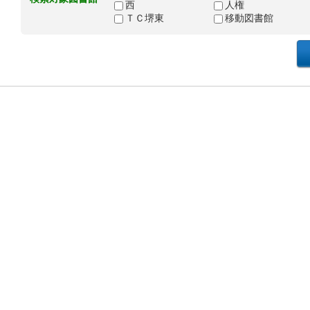
西
人権
ＴＣ堺東
移動図書館