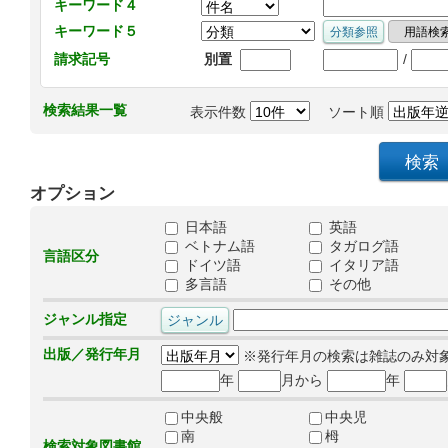
キーワード４
キーワード５
/
請求記号
別置
検索結果一覧
表示件数
ソート順
オプション
日本語
英語
ベトナム語
タガログ語
言語区分
ドイツ語
イタリア語
多言語
その他
ジャンル指定
出版／発行年月
※発行年月の検索は雑誌のみ対
年
月から
年
中央般
中央児
南
栂
検索対象図書館