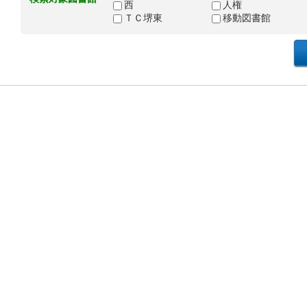
西
人権
ＴＣ堺東
移動図書館