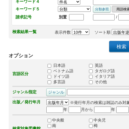
キーワード４
キーワード５
/
請求記号
別置
検索結果一覧
表示件数
ソート順
オプション
日本語
英語
ベトナム語
タガログ語
言語区分
ドイツ語
イタリア語
多言語
その他
ジャンル指定
出版／発行年月
※発行年月の検索は雑誌のみ対
年
月から
年
中央般
中央児
南
栂
検索対象図書館