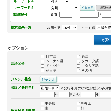
キーワード４
キーワード５
/
請求記号
別置
検索結果一覧
表示件数
ソート順
オプション
日本語
英語
ベトナム語
タガログ語
言語区分
ドイツ語
イタリア語
多言語
その他
ジャンル指定
出版／発行年月
※発行年月の検索は雑誌のみ対
年
月から
年
中央般
中央児
南
栂
検索対象図書館