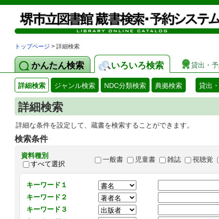
トップページ
> 詳細検索
かんたん検索
いろいろ検索
貸出・予
詳細検索
ジャンル検索
NDC分類検索
典拠検索
貸出
詳細検索
詳細な条件を設定して、蔵書を検索することができます。
検索条件
資料種別
一般書
児童書
雑誌
視聴覚
すべて選択
キーワード１
キーワード２
キーワード３