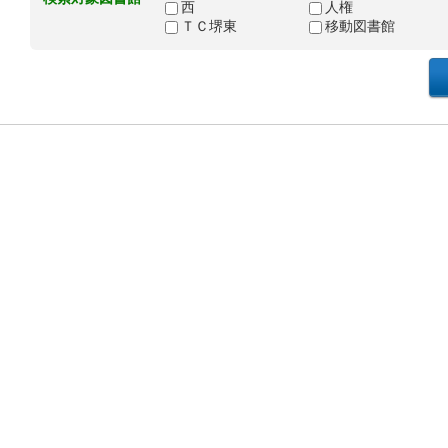
西
人権
ＴＣ堺東
移動図書館