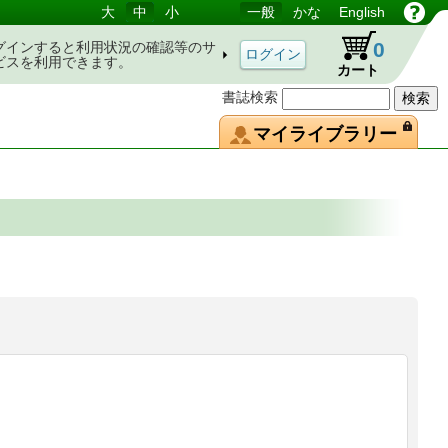
大
中
小
一般
かな
English
0
グインすると利用状況の確認等のサ
ビスを利用できます。
カート
書誌検索
マイライブラリー