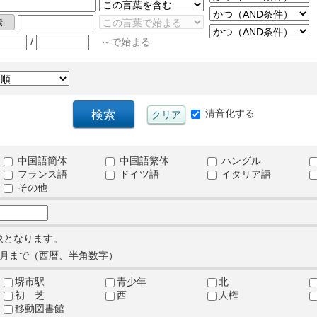
/
～で始まる
清音化する
中国語簡体
中国語繁体
ハングル
フランス語
ドイツ語
イタリア語
その他
象となります。
月まで（西暦、半角数字）
堺市駅
青少年
北
初 芝
西
人権
移動図書館