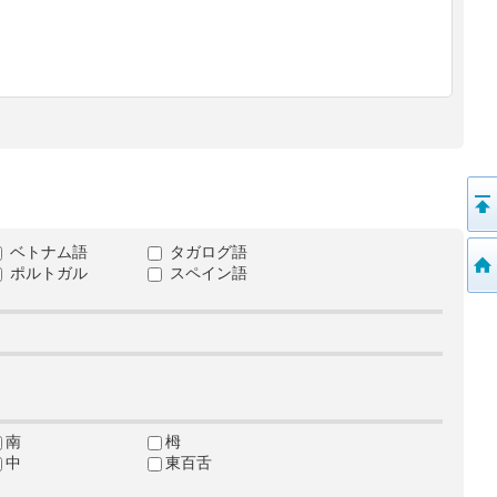
ベトナム語
タガログ語
ポルトガル
スペイン語
南
栂
中
東百舌