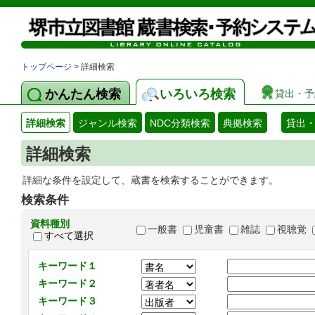
トップページ
> 詳細検索
かんたん検索
いろいろ検索
貸出・予
詳細検索
ジャンル検索
NDC分類検索
典拠検索
貸出
詳細検索
詳細な条件を設定して、蔵書を検索することができます。
検索条件
資料種別
一般書
児童書
雑誌
視聴覚
すべて選択
キーワード１
キーワード２
キーワード３