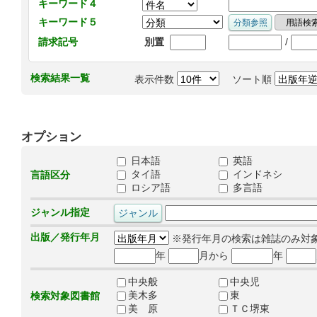
キーワード４
キーワード５
/
請求記号
別置
検索結果一覧
表示件数
ソート順
オプション
日本語
英語
タイ語
インドネシ
言語区分
ロシア語
多言語
ジャンル指定
出版／発行年月
※発行年月の検索は雑誌のみ対
年
月から
年
中央般
中央児
美木多
東
検索対象図書館
美 原
ＴＣ堺東