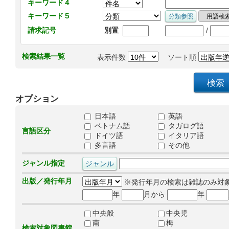
キーワード４
キーワード５
/
請求記号
別置
検索結果一覧
表示件数
ソート順
オプション
日本語
英語
ベトナム語
タガログ語
言語区分
ドイツ語
イタリア語
多言語
その他
ジャンル指定
出版／発行年月
※発行年月の検索は雑誌のみ対
年
月から
年
中央般
中央児
南
栂
検索対象図書館