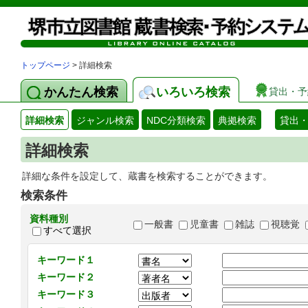
トップページ
> 詳細検索
かんたん検索
いろいろ検索
貸出・予
詳細検索
ジャンル検索
NDC分類検索
典拠検索
貸出
詳細検索
詳細な条件を設定して、蔵書を検索することができます。
検索条件
資料種別
一般書
児童書
雑誌
視聴覚
すべて選択
キーワード１
キーワード２
キーワード３