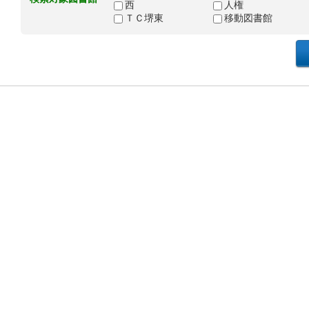
西
人権
ＴＣ堺東
移動図書館