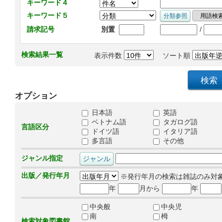
キーワード４
キーワード５
/
請求記号
別置
検索結果一覧
表示件数
ソート順
オプション
日本語
英語
ベトナム語
タガログ語
言語区分
ドイツ語
イタリア語
多言語
その他
ジャンル指定
出版／発行年月
※発行年月の検索は雑誌のみ対
年
月から
年
中央般
中央児
南
栂
検索対象図書館