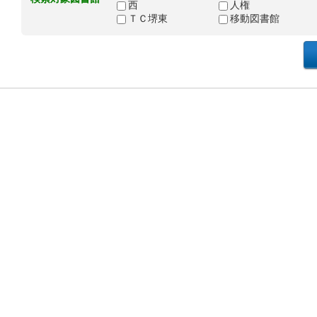
西
人権
ＴＣ堺東
移動図書館