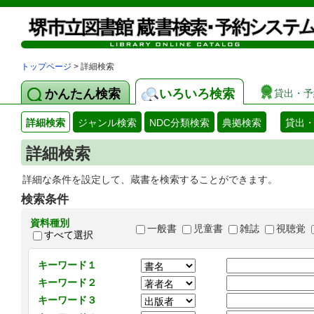
トップページ
> 詳細検索
かんたん検索
いろいろ検索
貸出・予
詳細検索
ジャンル検索
NDC分類検索
典拠検索
貸出
詳細検索
詳細な条件を設定して、蔵書を検索することができます。
検索条件
資料種別
一般書
児童書
雑誌
視聴覚
すべて選択
キーワード１
キーワード２
キーワード３