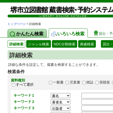
トップページ
> 詳細検索
かんたん検索
いろいろ検索
貸出・予
詳細検索
ジャンル検索
NDC分類検索
典拠検索
貸出
詳細検索
詳細な条件を設定して、蔵書を検索することができます。
検索条件
資料種別
一般書
児童書
雑誌
視聴覚
すべて選択
キーワード１
キーワード２
キーワード３