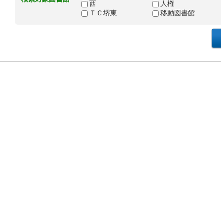
西
人権
ＴＣ堺東
移動図書館