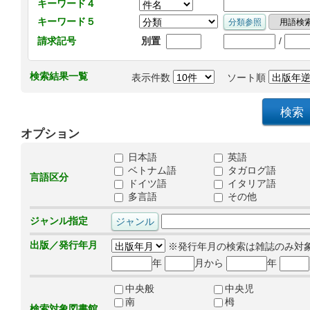
キーワード４
キーワード５
/
請求記号
別置
検索結果一覧
表示件数
ソート順
オプション
日本語
英語
ベトナム語
タガログ語
言語区分
ドイツ語
イタリア語
多言語
その他
ジャンル指定
出版／発行年月
※発行年月の検索は雑誌のみ対
年
月から
年
中央般
中央児
南
栂
検索対象図書館