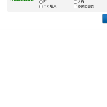
西
人権
ＴＣ堺東
移動図書館