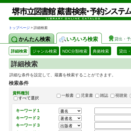
トップページ
> 詳細検索
かんたん検索
いろいろ検索
貸出・予
詳細検索
ジャンル検索
NDC分類検索
典拠検索
貸出
詳細検索
詳細な条件を設定して、蔵書を検索することができます。
検索条件
資料種別
一般書
児童書
雑誌
視聴覚
すべて選択
キーワード１
キーワード２
キーワード３