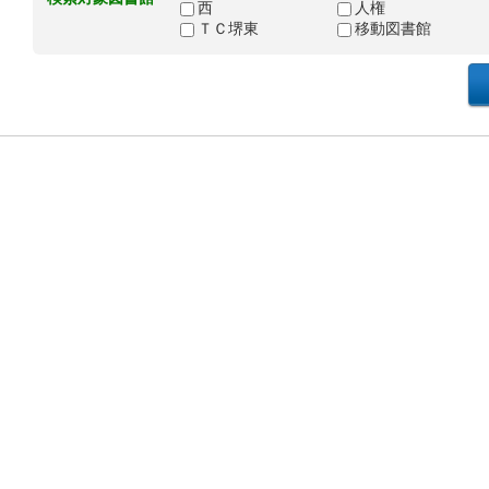
西
人権
ＴＣ堺東
移動図書館