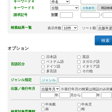
キーワード４
キーワード５
/
請求記号
別置
検索結果一覧
表示件数
ソート順
オプション
日本語
英語
ベトナム語
タガログ語
言語区分
ドイツ語
イタリア語
多言語
その他
ジャンル指定
出版／発行年月
※発行年月の検索は雑誌のみ対
年
月から
年
中央般
中央児
南
栂
検索対象図書館