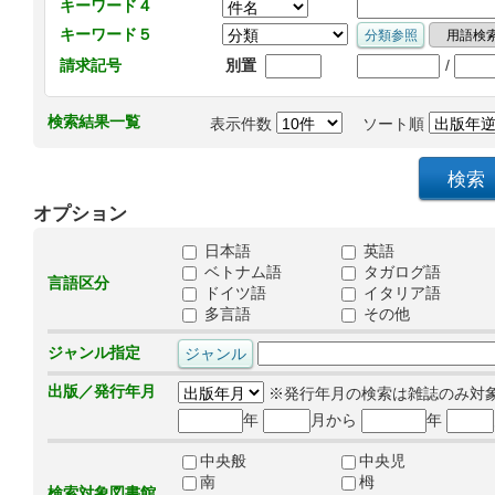
キーワード４
キーワード５
/
請求記号
別置
検索結果一覧
表示件数
ソート順
オプション
日本語
英語
ベトナム語
タガログ語
言語区分
ドイツ語
イタリア語
多言語
その他
ジャンル指定
出版／発行年月
※発行年月の検索は雑誌のみ対
年
月から
年
中央般
中央児
南
栂
検索対象図書館