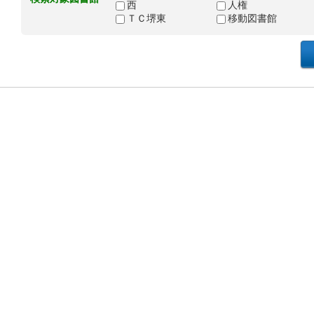
西
人権
ＴＣ堺東
移動図書館