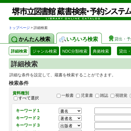
トップページ
> 詳細検索
かんたん検索
いろいろ検索
貸出・予
詳細検索
ジャンル検索
NDC分類検索
典拠検索
貸出
詳細検索
詳細な条件を設定して、蔵書を検索することができます。
検索条件
資料種別
一般書
児童書
雑誌
視聴覚
すべて選択
キーワード１
キーワード２
キーワード３