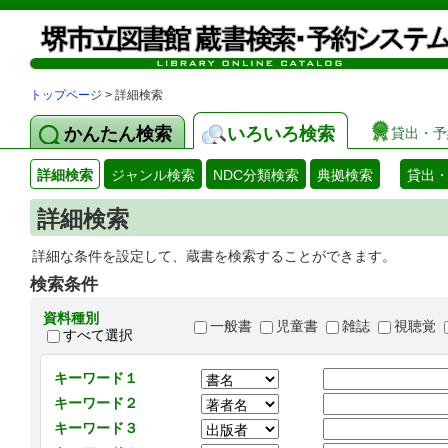
トップページ
> 詳細検索
かんたん検索
いろいろ検索
貸出・予
詳細検索
ジャンル検索
NDC分類検索
典拠検索
貸出
詳細検索
詳細な条件を設定して、蔵書を検索することができます。
検索条件
資料種別
一般書
児童書
雑誌
視聴覚
すべて選択
キーワード１
キーワード２
キーワード３