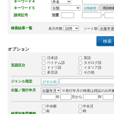
キーワード４
キーワード５
/
請求記号
別置
検索結果一覧
表示件数
ソート順
オプション
日本語
英語
ベトナム語
タガログ語
言語区分
ドイツ語
イタリア語
多言語
その他
ジャンル指定
出版／発行年月
※発行年月の検索は雑誌のみ対
年
月から
年
中央般
中央児
南
栂
検索対象図書館