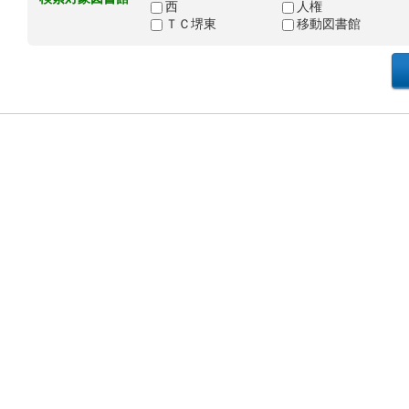
西
人権
ＴＣ堺東
移動図書館