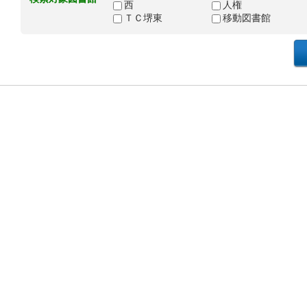
西
人権
ＴＣ堺東
移動図書館