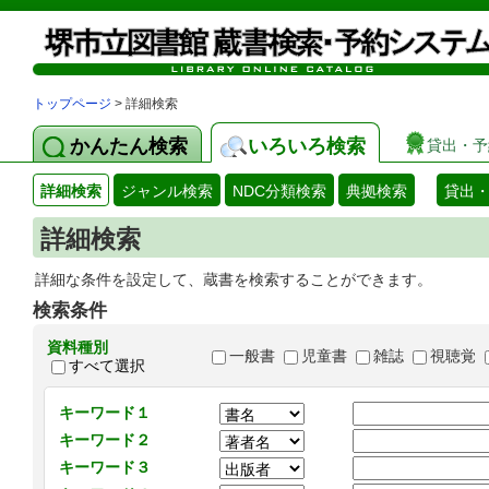
トップページ
> 詳細検索
かんたん検索
いろいろ検索
貸出・予
詳細検索
ジャンル検索
NDC分類検索
典拠検索
貸出
詳細検索
詳細な条件を設定して、蔵書を検索することができます。
検索条件
資料種別
一般書
児童書
雑誌
視聴覚
すべて選択
キーワード１
キーワード２
キーワード３