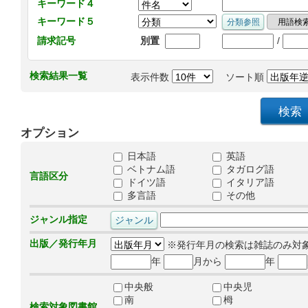
キーワード４
キーワード５
/
請求記号
別置
検索結果一覧
表示件数
ソート順
オプション
日本語
英語
ベトナム語
タガログ語
言語区分
ドイツ語
イタリア語
多言語
その他
ジャンル指定
出版／発行年月
※発行年月の検索は雑誌のみ対
年
月から
年
中央般
中央児
南
栂
検索対象図書館