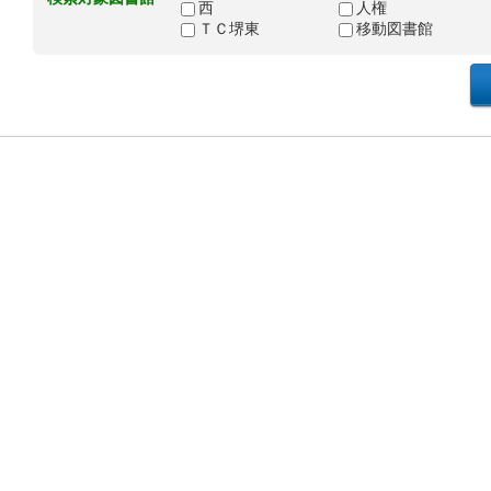
西
人権
ＴＣ堺東
移動図書館