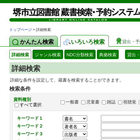
トップページ
> 詳細検索
かんたん検索
いろいろ検索
貸出・予
詳細検索
ジャンル検索
NDC分類検索
典拠検索
貸出
詳細検索
詳細な条件を設定して、蔵書を検索することができます。
検索条件
資料種別
一般書
児童書
雑誌
視聴覚
すべて選択
キーワード１
キーワード２
キーワード３