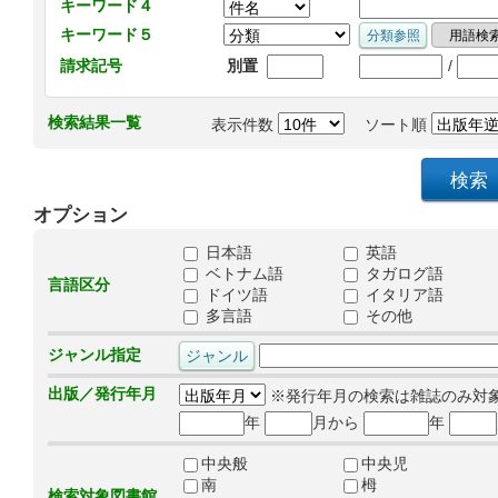
キーワード４
キーワード５
/
請求記号
別置
検索結果一覧
表示件数
ソート順
オプション
日本語
英語
ベトナム語
タガログ語
言語区分
ドイツ語
イタリア語
多言語
その他
ジャンル指定
出版／発行年月
※発行年月の検索は雑誌のみ対
年
月から
年
中央般
中央児
南
栂
検索対象図書館