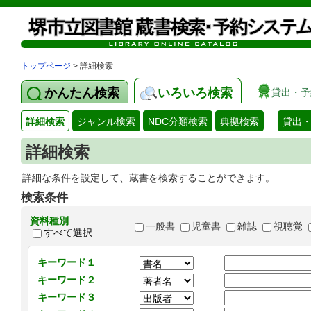
トップページ
> 詳細検索
かんたん検索
いろいろ検索
貸出・予
詳細検索
ジャンル検索
NDC分類検索
典拠検索
貸出
詳細検索
詳細な条件を設定して、蔵書を検索することができます。
検索条件
資料種別
一般書
児童書
雑誌
視聴覚
すべて選択
キーワード１
キーワード２
キーワード３