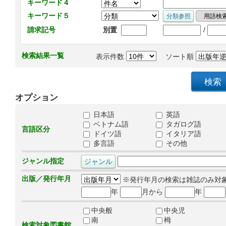
キーワード４
キーワード５
/
請求記号
別置
検索結果一覧
表示件数
ソート順
オプション
日本語
英語
ベトナム語
タガログ語
言語区分
ドイツ語
イタリア語
多言語
その他
ジャンル指定
出版／発行年月
※発行年月の検索は雑誌のみ対
年
月から
年
中央般
中央児
南
栂
検索対象図書館