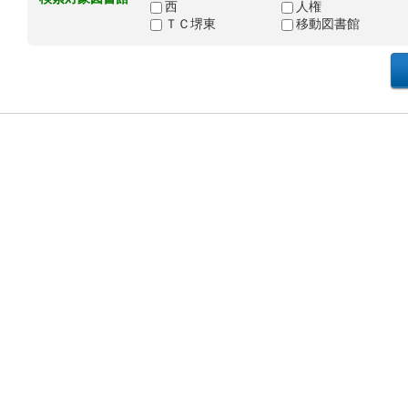
西
人権
ＴＣ堺東
移動図書館