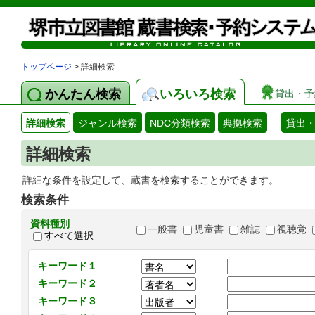
トップページ
> 詳細検索
かんたん検索
いろいろ検索
貸出・予
詳細検索
ジャンル検索
NDC分類検索
典拠検索
貸出
詳細検索
詳細な条件を設定して、蔵書を検索することができます。
検索条件
資料種別
一般書
児童書
雑誌
視聴覚
すべて選択
キーワード１
キーワード２
キーワード３