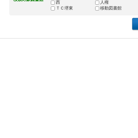
西
人権
ＴＣ堺東
移動図書館