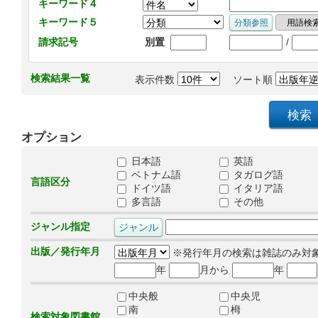
キーワード４
キーワード５
/
請求記号
別置
検索結果一覧
表示件数
ソート順
オプション
日本語
英語
ベトナム語
タガログ語
言語区分
ドイツ語
イタリア語
多言語
その他
ジャンル指定
出版／発行年月
※発行年月の検索は雑誌のみ対
年
月から
年
中央般
中央児
南
栂
検索対象図書館