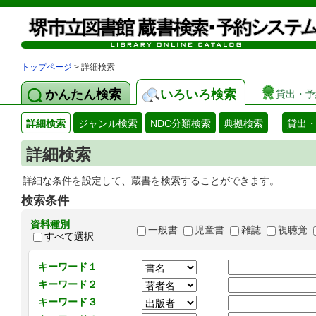
トップページ
> 詳細検索
かんたん検索
いろいろ検索
貸出・予
詳細検索
ジャンル検索
NDC分類検索
典拠検索
貸出
詳細検索
詳細な条件を設定して、蔵書を検索することができます。
検索条件
資料種別
一般書
児童書
雑誌
視聴覚
すべて選択
キーワード１
キーワード２
キーワード３