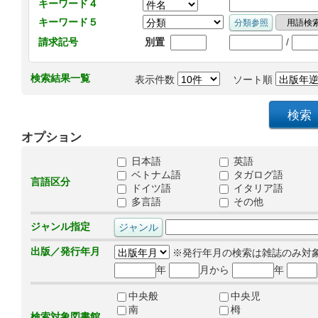
キーワード４
キーワード５
/
請求記号
別置
検索結果一覧
表示件数
ソート順
オプション
日本語
英語
ベトナム語
タガログ語
言語区分
ドイツ語
イタリア語
多言語
その他
ジャンル指定
出版／発行年月
※発行年月の検索は雑誌のみ対
年
月から
年
中央般
中央児
南
栂
検索対象図書館