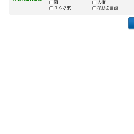
西
人権
ＴＣ堺東
移動図書館